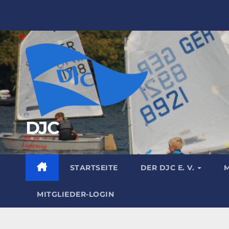
Zum
Inhalt
springen
DJC
STARTSEITE
DER DJC E. V.
M
MITGLIEDER-LOGIN