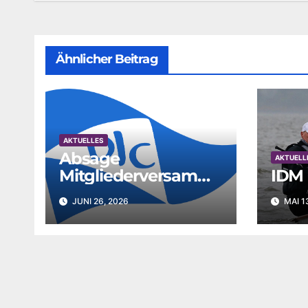
Ähnlicher Beitrag
AKTUELLES
Absage
AKTUELL
Mitgliederversamml
IDM 
ung
JUNI 26, 2026
MAI 1