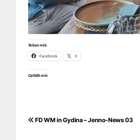
Teilen mit:
Facebook
X
Gefällt mir:
Beitragsnavigation
FD WM in Gydina – Jenno-News 03