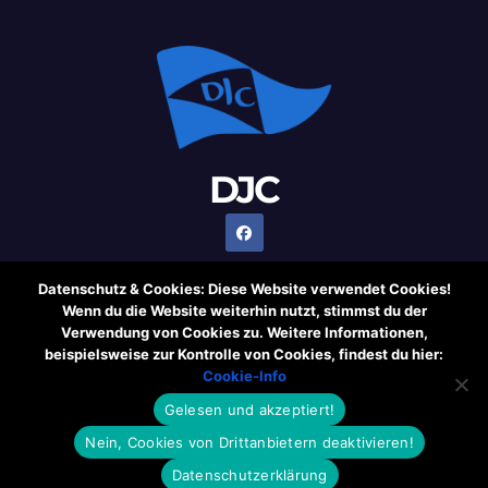
DJC
Datenschutz & Cookies: Diese Website verwendet Cookies!
Wenn du die Website weiterhin nutzt, stimmst du der
Verwendung von Cookies zu. Weitere Informationen,
Stolz präsentiert von WordPress
|
Theme: Newsup von
beispielsweise zur Kontrolle von Cookies, findest du hier:
Themeansar
Cookie-Info
Gelesen und akzeptiert!
Cookie-Information
Rechtliche Hinweise
Datenschutzerklärung
Nein, Cookies von Drittanbietern deaktivieren!
Impressum
Weblinks
Datenschutzerklärung