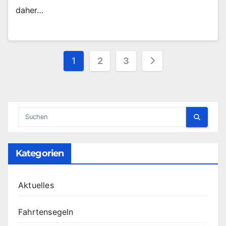
daher…
Seitennummerierun
1
2
3
der
Beiträge
Kategorien
Aktuelles
Fahrtensegeln