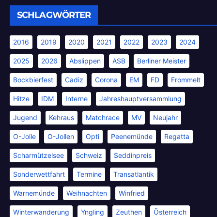
SCHLAGWÖRTER
2016
2019
2020
2021
2022
2023
2024
2025
2026
Abslippen
ASB
Berliner Meister
Bockbierfest
Cadiz
Corona
EM
FD
Frommelt
Hitze
IDM
Interne
Jahreshauptversammlung
Jugend
Kehraus
Matchrace
MV
Neujahr
O-Jolle
O-Jollen
Opti
Peenemünde
Regatta
Scharmützelsee
Schweiz
Seddinpreis
Sonderwettfahrt
Termine
Transatlantik
Warnemünde
Weihnachten
Winfried
Winterwanderung
Yngling
Zeuthen
Österreich