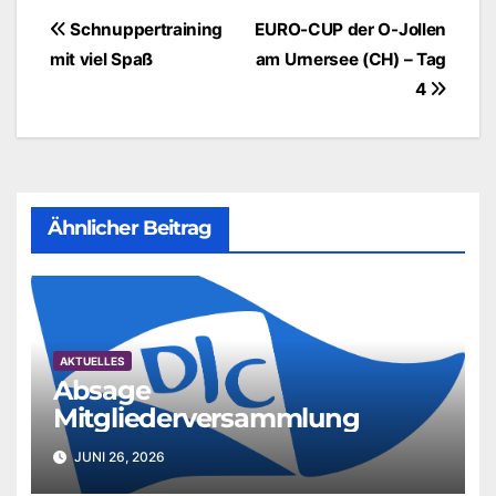
Beitragsnavigation
Schnuppertraining
EURO-CUP der O-Jollen
mit viel Spaß
am Urnersee (CH) – Tag
4
Ähnlicher Beitrag
AKTUELLES
Absage
Mitgliederversammlung
JUNI 26, 2026