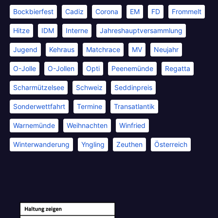
Bockbierfest
Cadiz
Corona
EM
FD
Frommelt
Hitze
IDM
Interne
Jahreshauptversammlung
Jugend
Kehraus
Matchrace
MV
Neujahr
O-Jolle
O-Jollen
Opti
Peenemünde
Regatta
Scharmützelsee
Schweiz
Seddinpreis
Sonderwettfahrt
Termine
Transatlantik
Warnemünde
Weihnachten
Winfried
Winterwanderung
Yngling
Zeuthen
Österreich