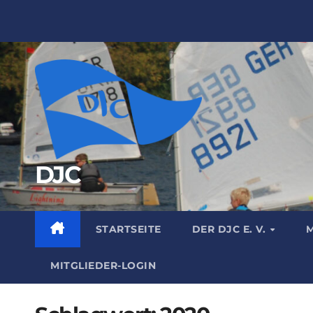
Zum
Inhalt
springen
DJC
STARTSEITE
DER DJC E. V.
M
MITGLIEDER-LOGIN