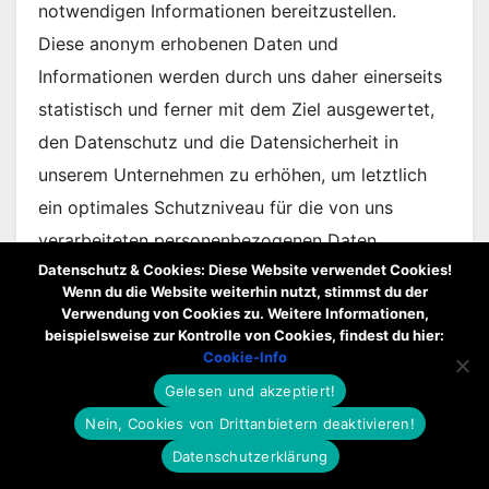
notwendigen Informationen bereitzustellen.
Diese anonym erhobenen Daten und
Informationen werden durch uns daher einerseits
statistisch und ferner mit dem Ziel ausgewertet,
den Datenschutz und die Datensicherheit in
unserem Unternehmen zu erhöhen, um letztlich
ein optimales Schutzniveau für die von uns
verarbeiteten personenbezogenen Daten
Datenschutz & Cookies: Diese Website verwendet Cookies!
sicherzustellen. Die anonymen Daten der Server-
Wenn du die Website weiterhin nutzt, stimmst du der
Logfiles werden getrennt von allen durch eine
Verwendung von Cookies zu. Weitere Informationen,
beispielsweise zur Kontrolle von Cookies, findest du hier:
betroffene Person angegebenen
Cookie-Info
personenbezogenen Daten gespeichert.
Gelesen und akzeptiert!
6. Kontaktmöglichkeit:
Nein, Cookies von Drittanbietern deaktivieren!
Datenschutzerklärung
Unsere Internetseiten enthalten aufgrund von