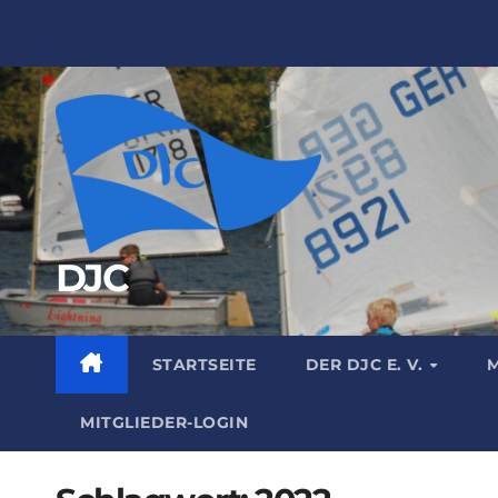
Zum
Inhalt
springen
DJC
STARTSEITE
DER DJC E. V.
M
MITGLIEDER-LOGIN