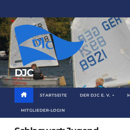
Zum
Inhalt
springen
DJC
STARTSEITE
DER DJC E. V.
M
MITGLIEDER-LOGIN