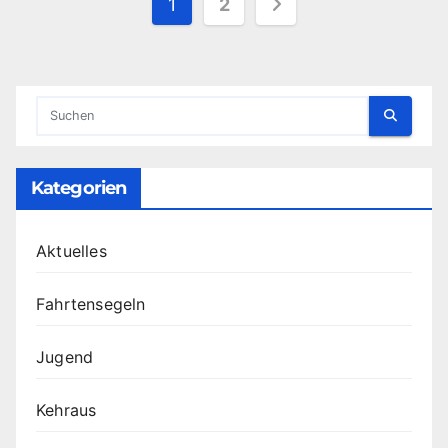
Seitennummerieru
1
2
der
Beiträge
Kategorien
Aktuelles
Fahrtensegeln
Jugend
Kehraus