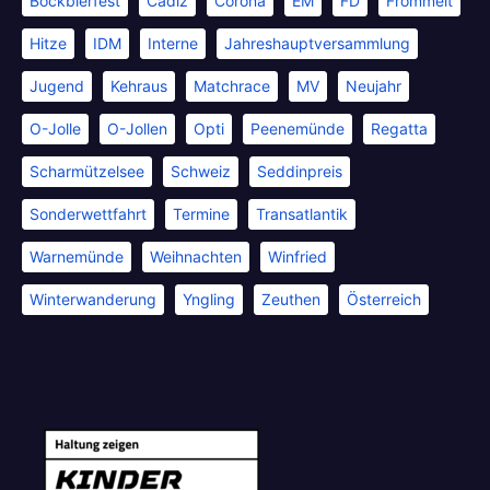
Bockbierfest
Cadiz
Corona
EM
FD
Frommelt
Hitze
IDM
Interne
Jahreshauptversammlung
Jugend
Kehraus
Matchrace
MV
Neujahr
O-Jolle
O-Jollen
Opti
Peenemünde
Regatta
Scharmützelsee
Schweiz
Seddinpreis
Sonderwettfahrt
Termine
Transatlantik
Warnemünde
Weihnachten
Winfried
Winterwanderung
Yngling
Zeuthen
Österreich