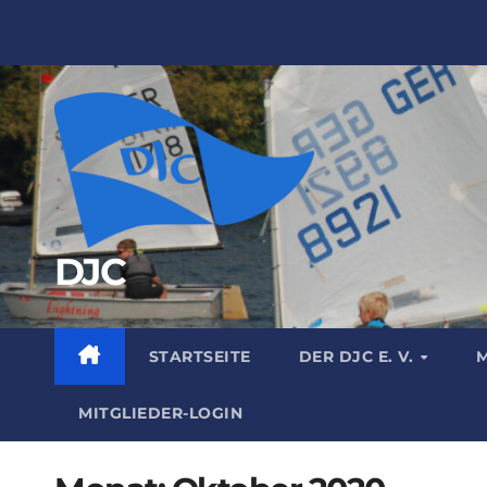
Zum
Inhalt
springen
DJC
STARTSEITE
DER DJC E. V.
M
MITGLIEDER-LOGIN