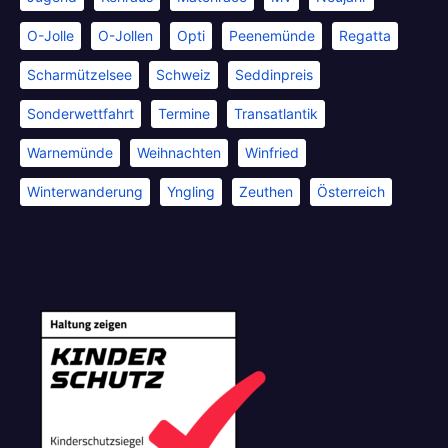
O-Jolle
O-Jollen
Opti
Peenemünde
Regatta
Scharmützelsee
Schweiz
Seddinpreis
Sonderwettfahrt
Termine
Transatlantik
Warnemünde
Weihnachten
Winfried
Winterwanderung
Yngling
Zeuthen
Österreich