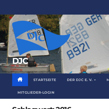
Zum
Inhalt
springen
DJC
STARTSEITE
DER DJC E. V.
M
MITGLIEDER-LOGIN