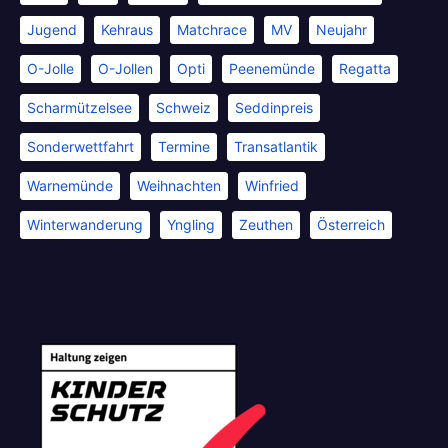
Jugend
Kehraus
Matchrace
MV
Neujahr
O-Jolle
O-Jollen
Opti
Peenemünde
Regatta
Scharmützelsee
Schweiz
Seddinpreis
Sonderwettfahrt
Termine
Transatlantik
Warnemünde
Weihnachten
Winfried
Winterwanderung
Yngling
Zeuthen
Österreich