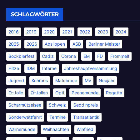
SCHLAGWÖRTER
2016
2019
2020
2021
2022
2023
2024
2025
2026
Abslippen
ASB
Berliner Meister
Bockbierfest
Cadiz
Corona
EM
FD
Frommelt
Hitze
IDM
Interne
Jahreshauptversammlung
Jugend
Kehraus
Matchrace
MV
Neujahr
O-Jolle
O-Jollen
Opti
Peenemünde
Regatta
Scharmützelsee
Schweiz
Seddinpreis
Sonderwettfahrt
Termine
Transatlantik
Warnemünde
Weihnachten
Winfried