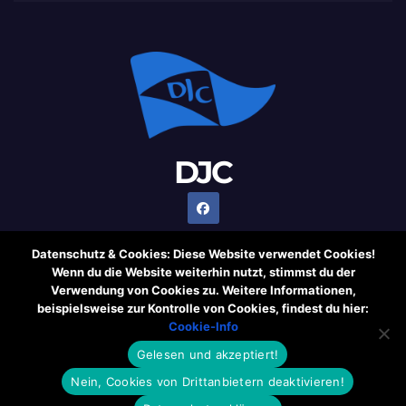
DJC
Datenschutz & Cookies: Diese Website verwendet Cookies!
Wenn du die Website weiterhin nutzt, stimmst du der
Verwendung von Cookies zu. Weitere Informationen,
Stolz präsentiert von WordPress
|
Theme: Newsup von
beispielsweise zur Kontrolle von Cookies, findest du hier:
Themeansar
Cookie-Info
Gelesen und akzeptiert!
Cookie-Information
Rechtliche Hinweise
Datenschutzerklärung
Nein, Cookies von Drittanbietern deaktivieren!
Impressum
Weblinks