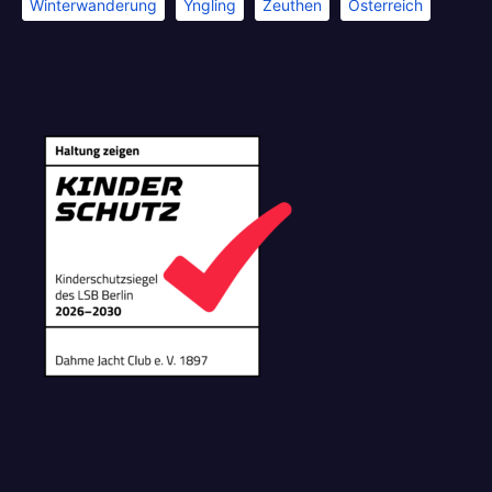
Winterwanderung
Yngling
Zeuthen
Österreich