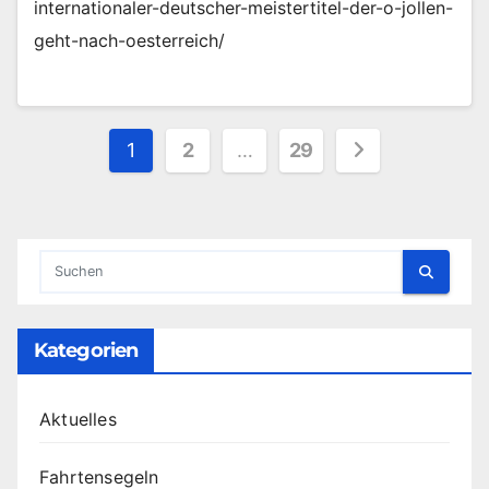
internationaler-deutscher-meistertitel-der-o-jollen-
geht-nach-oesterreich/
Seitennummerierung
1
2
…
29
der
Beiträge
Kategorien
Aktuelles
Fahrtensegeln