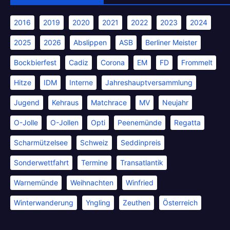
2016
2019
2020
2021
2022
2023
2024
2025
2026
Abslippen
ASB
Berliner Meister
Bockbierfest
Cadiz
Corona
EM
FD
Frommelt
Hitze
IDM
Interne
Jahreshauptversammlung
Jugend
Kehraus
Matchrace
MV
Neujahr
O-Jolle
O-Jollen
Opti
Peenemünde
Regatta
Scharmützelsee
Schweiz
Seddinpreis
Sonderwettfahrt
Termine
Transatlantik
Warnemünde
Weihnachten
Winfried
Winterwanderung
Yngling
Zeuthen
Österreich