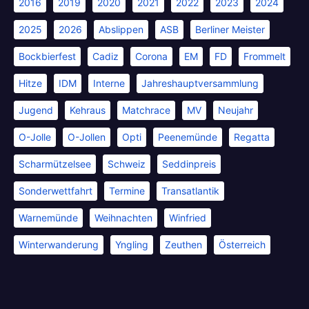
2016
2019
2020
2021
2022
2023
2024
2025
2026
Abslippen
ASB
Berliner Meister
Bockbierfest
Cadiz
Corona
EM
FD
Frommelt
Hitze
IDM
Interne
Jahreshauptversammlung
Jugend
Kehraus
Matchrace
MV
Neujahr
O-Jolle
O-Jollen
Opti
Peenemünde
Regatta
Scharmützelsee
Schweiz
Seddinpreis
Sonderwettfahrt
Termine
Transatlantik
Warnemünde
Weihnachten
Winfried
Winterwanderung
Yngling
Zeuthen
Österreich