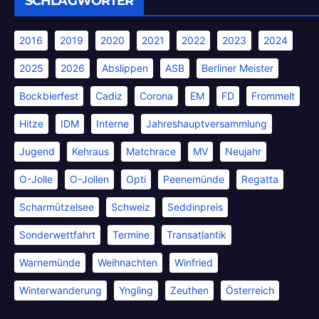
SCHLAGWÖRTER
2016
2019
2020
2021
2022
2023
2024
2025
2026
Abslippen
ASB
Berliner Meister
Bockbierfest
Cadiz
Corona
EM
FD
Frommelt
Hitze
IDM
Interne
Jahreshauptversammlung
Jugend
Kehraus
Matchrace
MV
Neujahr
O-Jolle
O-Jollen
Opti
Peenemünde
Regatta
Scharmützelsee
Schweiz
Seddinpreis
Sonderwettfahrt
Termine
Transatlantik
Warnemünde
Weihnachten
Winfried
Winterwanderung
Yngling
Zeuthen
Österreich