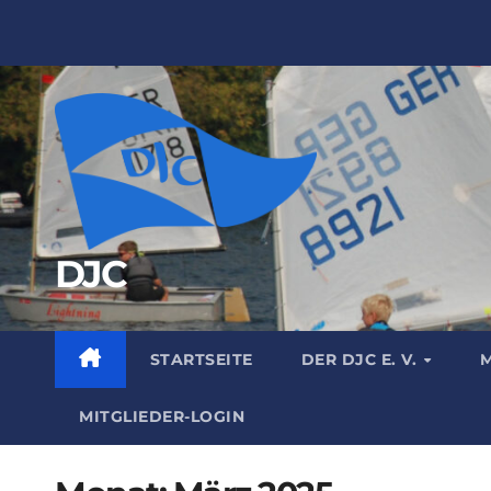
Zum
Inhalt
springen
DJC
STARTSEITE
DER DJC E. V.
M
MITGLIEDER-LOGIN