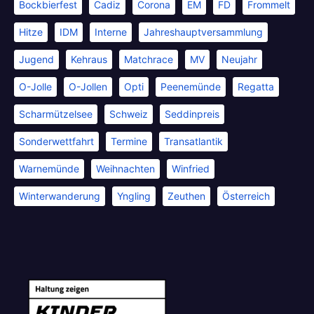
Bockbierfest
Cadiz
Corona
EM
FD
Frommelt
Hitze
IDM
Interne
Jahreshauptversammlung
Jugend
Kehraus
Matchrace
MV
Neujahr
O-Jolle
O-Jollen
Opti
Peenemünde
Regatta
Scharmützelsee
Schweiz
Seddinpreis
Sonderwettfahrt
Termine
Transatlantik
Warnemünde
Weihnachten
Winfried
Winterwanderung
Yngling
Zeuthen
Österreich