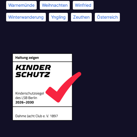
Warnemünde
Weihnachten
Winfried
Winterwanderung
Yngling
Zeuthen
Österreich