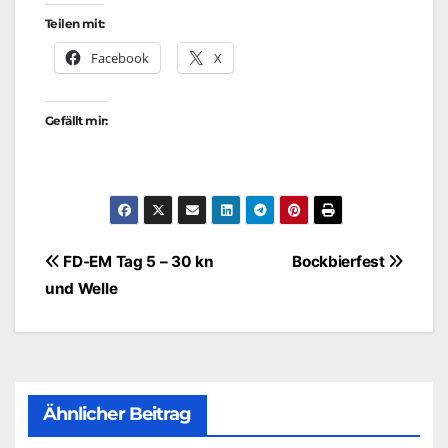
Teilen mit:
Facebook
X
Gefällt mir:
Beitragsnavigation
FD-EM Tag 5 – 30 kn
Bockbierfest
und Welle
Ähnlicher Beitrag