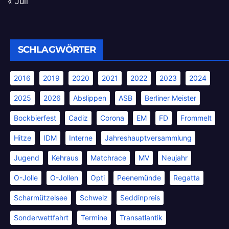
« Juli
SCHLAGWÖRTER
2016
2019
2020
2021
2022
2023
2024
2025
2026
Abslippen
ASB
Berliner Meister
Bockbierfest
Cadiz
Corona
EM
FD
Frommelt
Hitze
IDM
Interne
Jahreshauptversammlung
Jugend
Kehraus
Matchrace
MV
Neujahr
O-Jolle
O-Jollen
Opti
Peenemünde
Regatta
Scharmützelsee
Schweiz
Seddinpreis
Sonderwettfahrt
Termine
Transatlantik