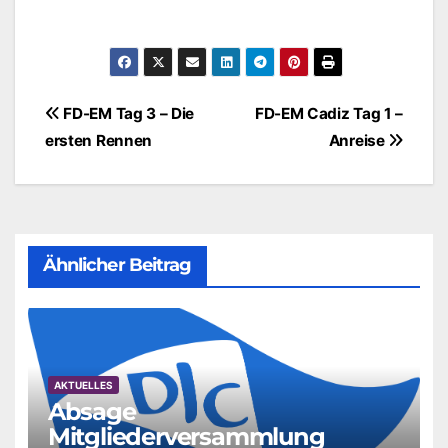
Beitragsnavigation
FD-EM Tag 3 – Die
FD-EM Cadiz Tag 1 –
ersten Rennen
Anreise
Ähnlicher Beitrag
AKTUELLES
Absage
Mitgliederversammlung