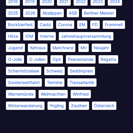
2016
2019
2020
2021
2022
2023
2024
2025
2026
Abslippen
ASB
Berliner Meister
Bockbierfest
Cadiz
Corona
EM
FD
Frommelt
Hitze
IDM
Interne
Jahreshauptversammlung
Jugend
Kehraus
Matchrace
MV
Neujahr
O-Jolle
O-Jollen
Opti
Peenemünde
Regatta
Scharmützelsee
Schweiz
Seddinpreis
Sonderwettfahrt
Termine
Transatlantik
Warnemünde
Weihnachten
Winfried
Winterwanderung
Yngling
Zeuthen
Österreich