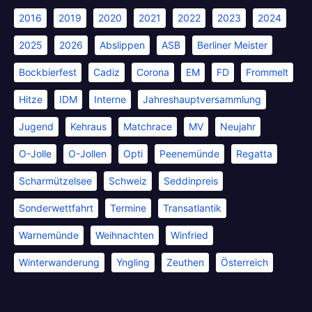
2016
2019
2020
2021
2022
2023
2024
2025
2026
Abslippen
ASB
Berliner Meister
Bockbierfest
Cadiz
Corona
EM
FD
Frommelt
Hitze
IDM
Interne
Jahreshauptversammlung
Jugend
Kehraus
Matchrace
MV
Neujahr
O-Jolle
O-Jollen
Opti
Peenemünde
Regatta
Scharmützelsee
Schweiz
Seddinpreis
Sonderwettfahrt
Termine
Transatlantik
Warnemünde
Weihnachten
Winfried
Winterwanderung
Yngling
Zeuthen
Österreich