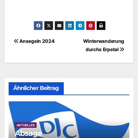
Beitragsnavigation
Ansegeln 2024
Winterwanderung
durchs Erpetal
Ähnlicher Beitrag
AKTUELLES
Absage