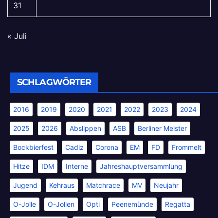
31
« Juli
SCHLAGWÖRTER
2016
2019
2020
2021
2022
2023
2024
2025
2026
Abslippen
ASB
Berliner Meister
Bockbierfest
Cadiz
Corona
EM
FD
Frommelt
Hitze
IDM
Interne
Jahreshauptversammlung
Jugend
Kehraus
Matchrace
MV
Neujahr
O-Jolle
O-Jollen
Opti
Peenemünde
Regatta