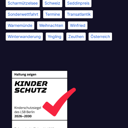
Scharmützelsee
Schweiz
Seddinpreis
Sonderwettfahrt
Termine
Transatlantik
Warnemünde
Weihnachten
Winfried
Winterwanderung
Yngling
Zeuthen
Österreich