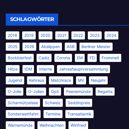
SCHLAGWÖRTER
2016
2019
2020
2021
2022
2023
2024
2025
2026
Abslippen
ASB
Berliner Meister
Bockbierfest
Cadiz
Corona
EM
FD
Frommelt
Hitze
IDM
Interne
Jahreshauptversammlung
Jugend
Kehraus
Matchrace
MV
Neujahr
O-Jolle
O-Jollen
Opti
Peenemünde
Regatta
Scharmützelsee
Schweiz
Seddinpreis
Sonderwettfahrt
Termine
Transatlantik
Warnemünde
Weihnachten
Winfried