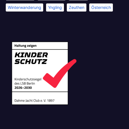
Winterwanderung
Yngling
Zeuthen
Österreich