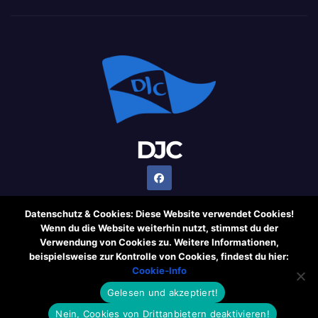
DJC
Datenschutz & Cookies: Diese Website verwendet Cookies!
Wenn du die Website weiterhin nutzt, stimmst du der
Verwendung von Cookies zu. Weitere Informationen,
Stolz präsentiert von WordPress
|
Theme: Newsup von
beispielsweise zur Kontrolle von Cookies, findest du hier:
Themeansar
Cookie-Info
Gelesen und akzeptiert!
Cookie-Information
Rechtliche Hinweise
Datenschutzerklärung
Nein, Cookies von Drittanbietern deaktivieren!