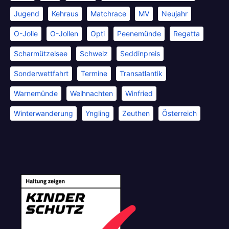
Jugend
Kehraus
Matchrace
MV
Neujahr
O-Jolle
O-Jollen
Opti
Peenemünde
Regatta
Scharmützelsee
Schweiz
Seddinpreis
Sonderwettfahrt
Termine
Transatlantik
Warnemünde
Weihnachten
Winfried
Winterwanderung
Yngling
Zeuthen
Österreich