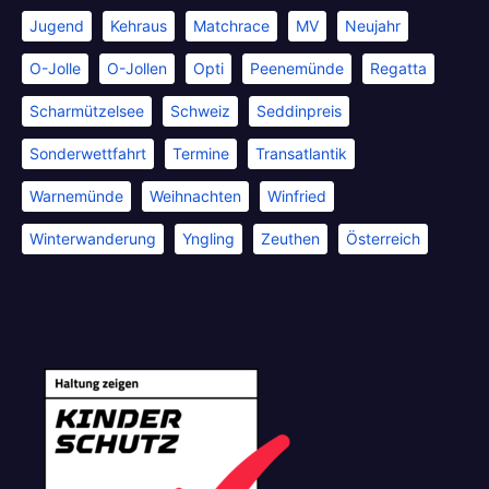
Jugend
Kehraus
Matchrace
MV
Neujahr
O-Jolle
O-Jollen
Opti
Peenemünde
Regatta
Scharmützelsee
Schweiz
Seddinpreis
Sonderwettfahrt
Termine
Transatlantik
Warnemünde
Weihnachten
Winfried
Winterwanderung
Yngling
Zeuthen
Österreich