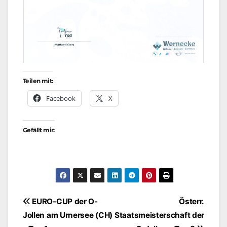
Teilen mit:
Facebook
X
Gefällt mir:
Beitragsnavigation
EURO-CUP der O-
Österr.
Jollen am Urnersee (CH)
Staatsmeisterschaft der