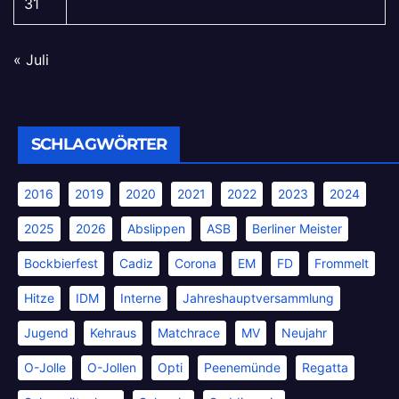
31
« Juli
SCHLAGWÖRTER
2016
2019
2020
2021
2022
2023
2024
2025
2026
Abslippen
ASB
Berliner Meister
Bockbierfest
Cadiz
Corona
EM
FD
Frommelt
Hitze
IDM
Interne
Jahreshauptversammlung
Jugend
Kehraus
Matchrace
MV
Neujahr
O-Jolle
O-Jollen
Opti
Peenemünde
Regatta