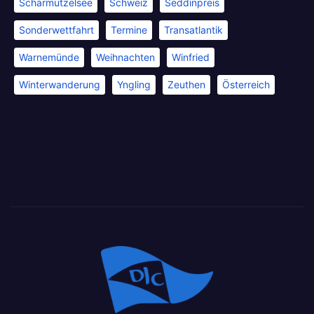
Scharmützelsee
Schweiz
Seddinpreis
Sonderwettfahrt
Termine
Transatlantik
Warnemünde
Weihnachten
Winfried
Winterwanderung
Yngling
Zeuthen
Österreich