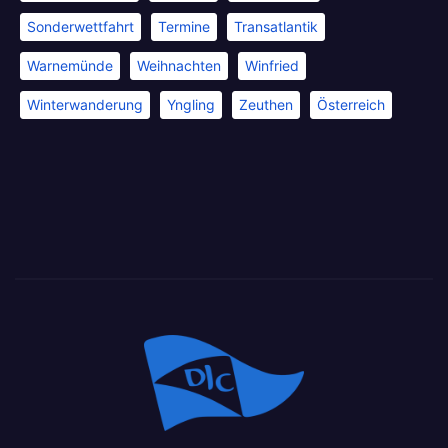
Sonderwettfahrt
Termine
Transatlantik
Warnemünde
Weihnachten
Winfried
Winterwanderung
Yngling
Zeuthen
Österreich