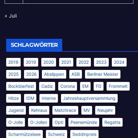
« Juli
SCHLAGWÖRTER
2016
2019
2020
2021
2022
2023
2024
2025
2026
Abslippen
ASB
Berliner Meister
Bockbierfest
Cadiz
Corona
EM
FD
Frommelt
Hitze
IDM
Interne
Jahreshauptversammlung
Jugend
Kehraus
Matchrace
MV
Neujahr
O-Jolle
O-Jollen
Opti
Peenemünde
Regatta
Scharmützelsee
Schweiz
Seddinpreis