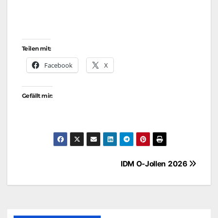
Teilen mit:
Facebook
X
Gefällt mir:
Beitragsnavigation
IDM O-Jollen 2026