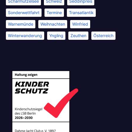
Scharmützelsee
Schweiz
Seddinpreis
Sonderwettfahrt
Termine
Transatlantik
Warnemünde
Weihnachten
Winfried
Winterwanderung
Yngling
Zeuthen
Österreich