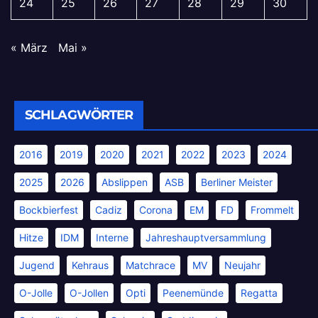
24
25
26
27
28
29
30
« März
Mai »
SCHLAGWÖRTER
2016
2019
2020
2021
2022
2023
2024
2025
2026
Abslippen
ASB
Berliner Meister
Bockbierfest
Cadiz
Corona
EM
FD
Frommelt
Hitze
IDM
Interne
Jahreshauptversammlung
Jugend
Kehraus
Matchrace
MV
Neujahr
O-Jolle
O-Jollen
Opti
Peenemünde
Regatta