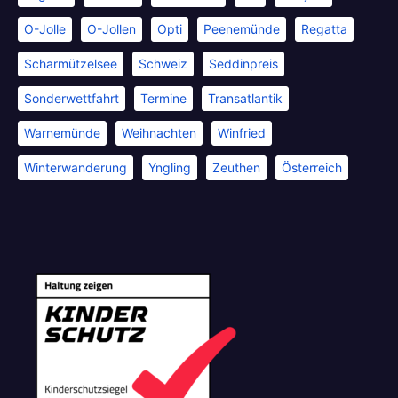
O-Jolle
O-Jollen
Opti
Peenemünde
Regatta
Scharmützelsee
Schweiz
Seddinpreis
Sonderwettfahrt
Termine
Transatlantik
Warnemünde
Weihnachten
Winfried
Winterwanderung
Yngling
Zeuthen
Österreich