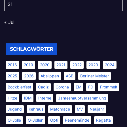
31
« Juli
SCHLAGWÖRTER
2016
2019
2020
2021
2022
2023
2024
2025
2026
Abslippen
ASB
Berliner Meister
Bockbierfest
Cadiz
Corona
EM
FD
Frommelt
Hitze
IDM
Interne
Jahreshauptversammlung
Jugend
Kehraus
Matchrace
MV
Neujahr
O-Jolle
O-Jollen
Opti
Peenemünde
Regatta