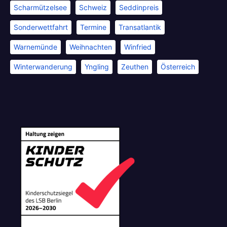
Scharmützelsee
Schweiz
Seddinpreis
Sonderwettfahrt
Termine
Transatlantik
Warnemünde
Weihnachten
Winfried
Winterwanderung
Yngling
Zeuthen
Österreich