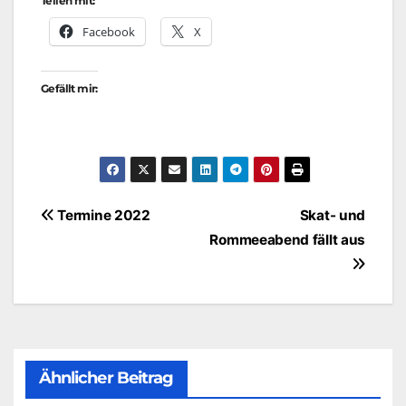
Teilen mit:
Facebook
X
Gefällt mir:
Beitragsnavigation
Termine 2022
Skat- und
Rommeeabend fällt aus
Ähnlicher Beitrag