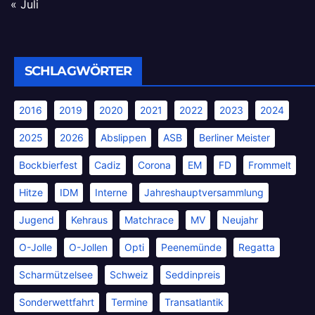
« Juli
SCHLAGWÖRTER
2016
2019
2020
2021
2022
2023
2024
2025
2026
Abslippen
ASB
Berliner Meister
Bockbierfest
Cadiz
Corona
EM
FD
Frommelt
Hitze
IDM
Interne
Jahreshauptversammlung
Jugend
Kehraus
Matchrace
MV
Neujahr
O-Jolle
O-Jollen
Opti
Peenemünde
Regatta
Scharmützelsee
Schweiz
Seddinpreis
Sonderwettfahrt
Termine
Transatlantik