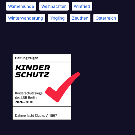
Warnemünde
Weihnachten
Winfried
Winterwanderung
Yngling
Zeuthen
Österreich