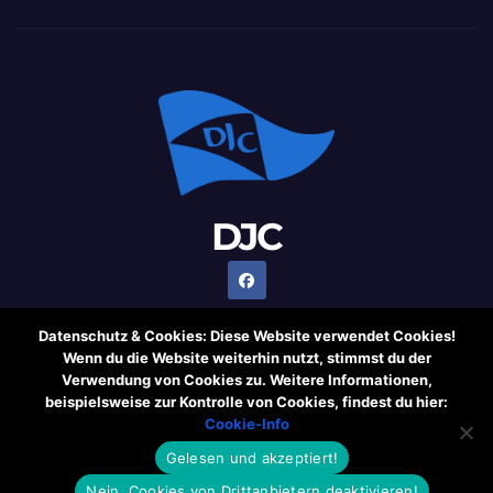
DJC
Datenschutz & Cookies: Diese Website verwendet Cookies!
Wenn du die Website weiterhin nutzt, stimmst du der
Verwendung von Cookies zu. Weitere Informationen,
Stolz präsentiert von WordPress
|
Theme: Newsup von
beispielsweise zur Kontrolle von Cookies, findest du hier:
Themeansar
Cookie-Info
Gelesen und akzeptiert!
Cookie-Information
Rechtliche Hinweise
Datenschutzerklärung
Nein, Cookies von Drittanbietern deaktivieren!