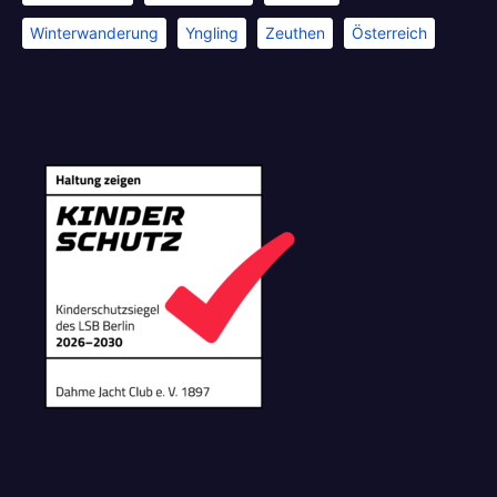
Winterwanderung
Yngling
Zeuthen
Österreich