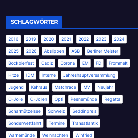
SCHLAGWÖRTER
2016
2019
2020
2021
2022
2023
2024
2025
2026
Abslippen
ASB
Berliner Meister
Bockbierfest
Cadiz
Corona
EM
FD
Frommelt
Hitze
IDM
Interne
Jahreshauptversammlung
Jugend
Kehraus
Matchrace
MV
Neujahr
O-Jolle
O-Jollen
Opti
Peenemünde
Regatta
Scharmützelsee
Schweiz
Seddinpreis
Sonderwettfahrt
Termine
Transatlantik
Warnemünde
Weihnachten
Winfried