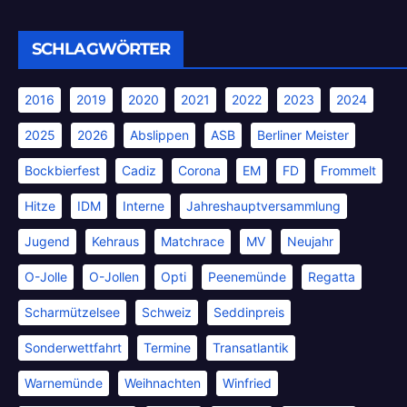
SCHLAGWÖRTER
2016
2019
2020
2021
2022
2023
2024
2025
2026
Abslippen
ASB
Berliner Meister
Bockbierfest
Cadiz
Corona
EM
FD
Frommelt
Hitze
IDM
Interne
Jahreshauptversammlung
Jugend
Kehraus
Matchrace
MV
Neujahr
O-Jolle
O-Jollen
Opti
Peenemünde
Regatta
Scharmützelsee
Schweiz
Seddinpreis
Sonderwettfahrt
Termine
Transatlantik
Warnemünde
Weihnachten
Winfried