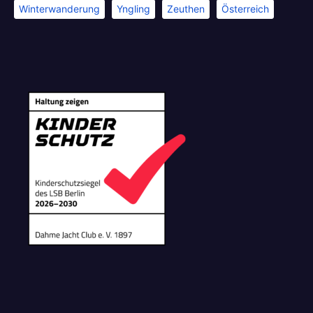
Winterwanderung
Yngling
Zeuthen
Österreich