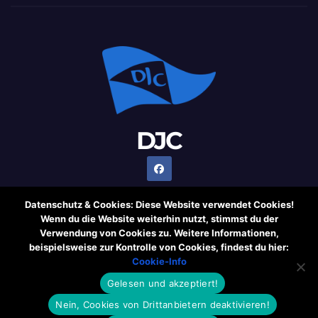
DJC
Datenschutz & Cookies: Diese Website verwendet Cookies!
Wenn du die Website weiterhin nutzt, stimmst du der
Verwendung von Cookies zu. Weitere Informationen,
Stolz präsentiert von WordPress
|
Theme: Newsup von
beispielsweise zur Kontrolle von Cookies, findest du hier:
Themeansar
Cookie-Info
Gelesen und akzeptiert!
Cookie-Information
Rechtliche Hinweise
Datenschutzerklärung
Nein, Cookies von Drittanbietern deaktivieren!
Impressum
Weblinks