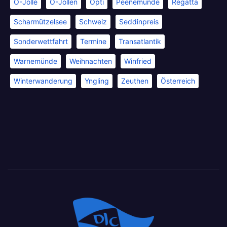
O-Jolle
O-Jollen
Opti
Peenemünde
Regatta
Scharmützelsee
Schweiz
Seddinpreis
Sonderwettfahrt
Termine
Transatlantik
Warnemünde
Weihnachten
Winfried
Winterwanderung
Yngling
Zeuthen
Österreich