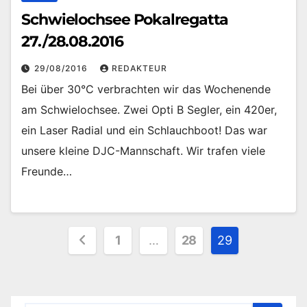
Schwielochsee Pokalregatta
27./28.08.2016
29/08/2016
REDAKTEUR
Bei über 30°C verbrachten wir das Wochenende
am Schwielochsee. Zwei Opti B Segler, ein 420er,
ein Laser Radial und ein Schlauchboot! Das war
unsere kleine DJC-Mannschaft. Wir trafen viele
Freunde…
Seitennummerierung
1
…
28
29
der
Beiträge