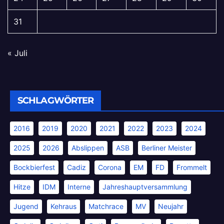
31
« Juli
SCHLAGWÖRTER
2016
2019
2020
2021
2022
2023
2024
2025
2026
Abslippen
ASB
Berliner Meister
Bockbierfest
Cadiz
Corona
EM
FD
Frommelt
Hitze
IDM
Interne
Jahreshauptversammlung
Jugend
Kehraus
Matchrace
MV
Neujahr