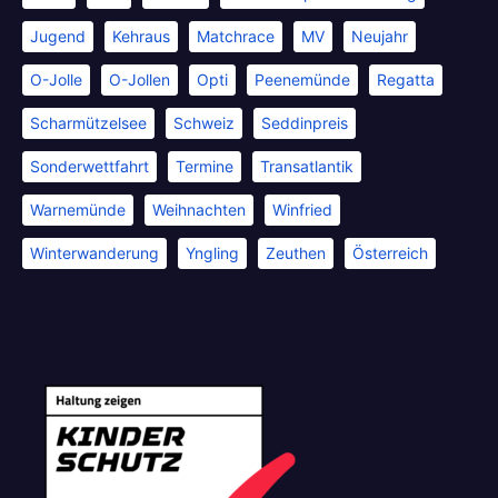
Jugend
Kehraus
Matchrace
MV
Neujahr
O-Jolle
O-Jollen
Opti
Peenemünde
Regatta
Scharmützelsee
Schweiz
Seddinpreis
Sonderwettfahrt
Termine
Transatlantik
Warnemünde
Weihnachten
Winfried
Winterwanderung
Yngling
Zeuthen
Österreich