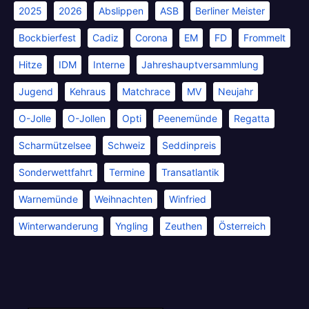
2025
2026
Abslippen
ASB
Berliner Meister
Bockbierfest
Cadiz
Corona
EM
FD
Frommelt
Hitze
IDM
Interne
Jahreshauptversammlung
Jugend
Kehraus
Matchrace
MV
Neujahr
O-Jolle
O-Jollen
Opti
Peenemünde
Regatta
Scharmützelsee
Schweiz
Seddinpreis
Sonderwettfahrt
Termine
Transatlantik
Warnemünde
Weihnachten
Winfried
Winterwanderung
Yngling
Zeuthen
Österreich