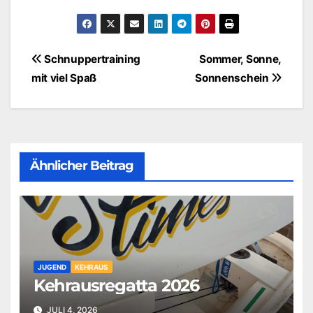
Beitragsnavigation
Schnuppertraining
Sommer, Sonne,
mit viel Spaß
Sonnenschein
Ähnlicher Beitrag
JUGEND
KEHRAUS
Kehrausregatta 2026
JULI 4, 2026