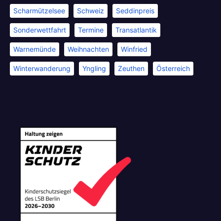
Scharmützelsee
Schweiz
Seddinpreis
Sonderwettfahrt
Termine
Transatlantik
Warnemünde
Weihnachten
Winfried
Winterwanderung
Yngling
Zeuthen
Österreich