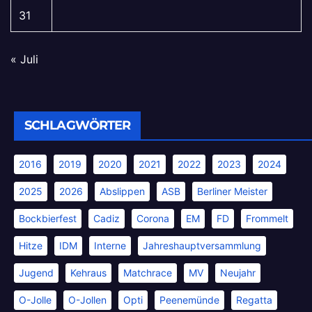
31
« Juli
SCHLAGWÖRTER
2016
2019
2020
2021
2022
2023
2024
2025
2026
Abslippen
ASB
Berliner Meister
Bockbierfest
Cadiz
Corona
EM
FD
Frommelt
Hitze
IDM
Interne
Jahreshauptversammlung
Jugend
Kehraus
Matchrace
MV
Neujahr
O-Jolle
O-Jollen
Opti
Peenemünde
Regatta