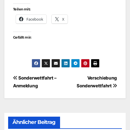
Teilen mit:
Facebook
X
Gefällt mir:
Beitragsnavigation
Sonderwettfahrt –
Verschiebung
Anmeldung
Sonderwettfahrt
Ähnlicher Beitrag