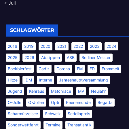
« Juli
SCHLAGWÖRTER
2016
2019
2020
2021
2022
2023
2024
2025
2026
Abslippen
ASB
Berliner Meister
Bockbierfest
Cadiz
Corona
EM
FD
Frommelt
Hitze
IDM
Interne
Jahreshauptversammlung
Jugend
Kehraus
Matchrace
MV
Neujahr
O-Jolle
O-Jollen
Opti
Peenemünde
Regatta
Scharmützelsee
Schweiz
Seddinpreis
Sonderwettfahrt
Termine
Transatlantik