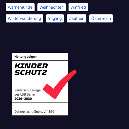
Warnemünde
Weihnachten
Winfried
Winterwanderung
Yngling
Zeuthen
Österreich