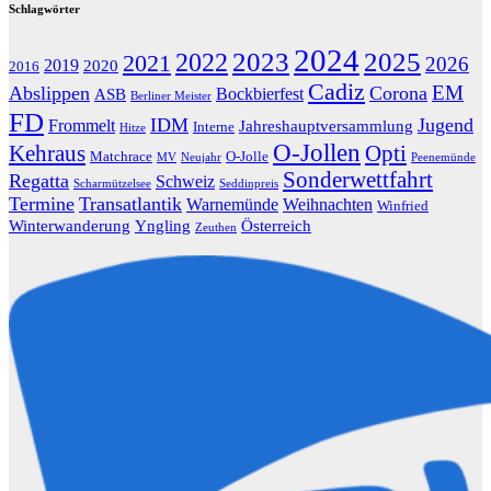
Schlagwörter
2024
2022
2023
2025
2021
2026
2019
2020
2016
Cadiz
Abslippen
Corona
EM
Bockbierfest
ASB
Berliner Meister
FD
IDM
Jugend
Frommelt
Jahreshauptversammlung
Interne
Hitze
O-Jollen
Kehraus
Opti
Matchrace
O-Jolle
MV
Neujahr
Peenemünde
Sonderwettfahrt
Regatta
Schweiz
Scharmützelsee
Seddinpreis
Termine
Transatlantik
Warnemünde
Weihnachten
Winfried
Winterwanderung
Yngling
Österreich
Zeuthen