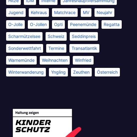
Hitze
IDM
Interne
Jahreshauptversammlung
Jugend
Kehraus
Matchrace
MV
Neujahr
O-Jolle
O-Jollen
Opti
Peenemünde
Regatta
Scharmützelsee
Schweiz
Seddinpreis
Sonderwettfahrt
Termine
Transatlantik
Warnemünde
Weihnachten
Winfried
Winterwanderung
Yngling
Zeuthen
Österreich