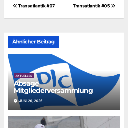
Beitragsnavigation
Transatlantik #07
Transatlantik #05
Ähnlicher Beitrag
AKTUELLES
Absage
Mitgliederversammlung
JUNI 26, 2026