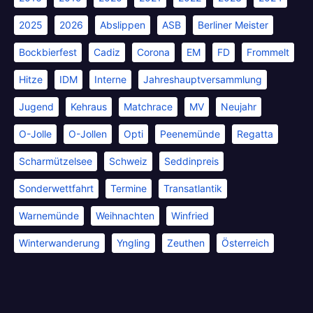
2025
2026
Abslippen
ASB
Berliner Meister
Bockbierfest
Cadiz
Corona
EM
FD
Frommelt
Hitze
IDM
Interne
Jahreshauptversammlung
Jugend
Kehraus
Matchrace
MV
Neujahr
O-Jolle
O-Jollen
Opti
Peenemünde
Regatta
Scharmützelsee
Schweiz
Seddinpreis
Sonderwettfahrt
Termine
Transatlantik
Warnemünde
Weihnachten
Winfried
Winterwanderung
Yngling
Zeuthen
Österreich