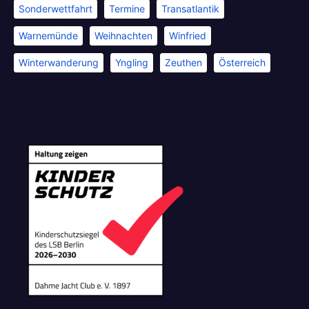
Sonderwettfahrt
Termine
Transatlantik
Warnemünde
Weihnachten
Winfried
Winterwanderung
Yngling
Zeuthen
Österreich