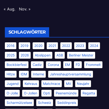
« Aug.
Nov. »
SCHLAGWÖRTER
2016
2019
2020
2021
2022
2023
2024
2025
2026
Abslippen
ASB
Berliner Meister
Bockbierfest
Cadiz
Corona
EM
FD
Frommelt
Hitze
IDM
Interne
Jahreshauptversammlung
Jugend
Kehraus
Matchrace
MV
Neujahr
O-Jolle
O-Jollen
Opti
Peenemünde
Regatta
Scharmützelsee
Schweiz
Seddinpreis