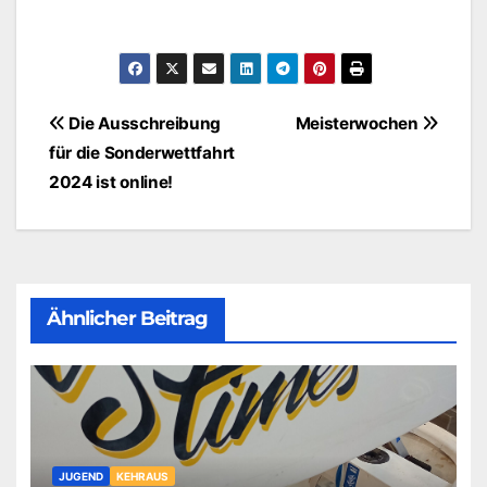
Beitragsnavigation
Die Ausschreibung
Meisterwochen
für die Sonderwettfahrt
2024 ist online!
Ähnlicher Beitrag
JUGEND
KEHRAUS