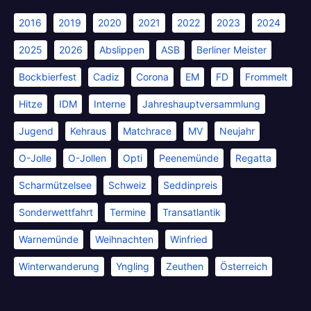
2016
2019
2020
2021
2022
2023
2024
2025
2026
Abslippen
ASB
Berliner Meister
Bockbierfest
Cadiz
Corona
EM
FD
Frommelt
Hitze
IDM
Interne
Jahreshauptversammlung
Jugend
Kehraus
Matchrace
MV
Neujahr
O-Jolle
O-Jollen
Opti
Peenemünde
Regatta
Scharmützelsee
Schweiz
Seddinpreis
Sonderwettfahrt
Termine
Transatlantik
Warnemünde
Weihnachten
Winfried
Winterwanderung
Yngling
Zeuthen
Österreich